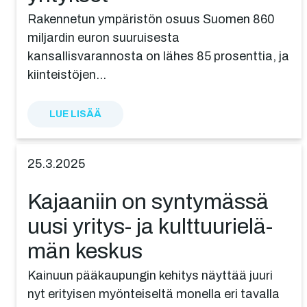
Rakennetun ympäristön osuus Suomen 860
miljardin euron suuruisesta
kansallisvarannosta on lähes 85 prosenttia, ja
kiinteistöjen…
LUE LISÄÄ
25.3.2025
Kajaaniin on synty­mäs­sä
uusi yritys- ja kulttuu­rie­lä­
män keskus
Kainuun pääkaupungin kehitys näyttää juuri
nyt erityisen myönteiseltä monella eri tavalla