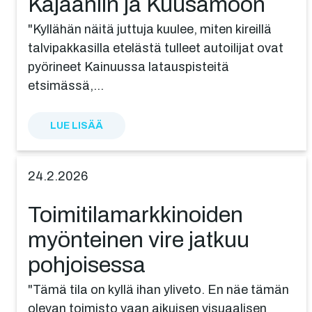
Kajaaniin ja Kuusamoon
"Kyllähän näitä juttuja kuulee, miten kireillä
talvipakkasilla etelästä tulleet autoilijat ovat
pyörineet Kainuussa latauspisteitä
etsimässä,…
LUE LISÄÄ
24.2.2026
Toimi­ti­la­mark­ki­noi­den
myöntei­nen vire jatkuu
pohjoisessa
"Tämä tila on kyllä ihan yliveto. En näe tämän
olevan toimisto vaan aikuisen visuaalisen