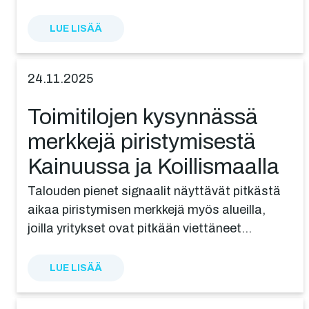
LUE LISÄÄ
24.11.2025
Toimi­ti­lo­jen kysyn­näs­sä
merkkejä piris­ty­mi­ses­tä
Kainuussa ja Koillismaalla
Talouden pienet signaalit näyttävät pitkästä
aikaa piristymisen merkkejä myös alueilla,
joilla yritykset ovat pitkään viettäneet…
LUE LISÄÄ