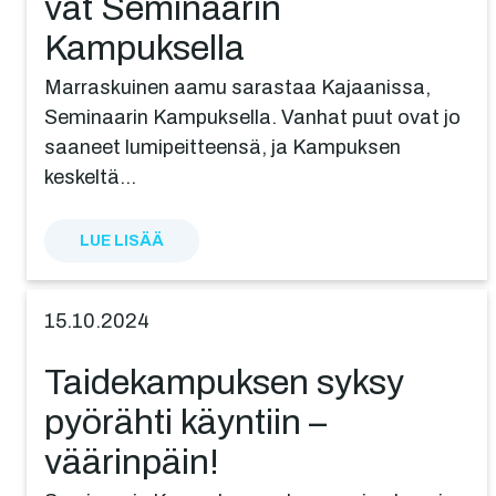
vat Seminaa­rin
Kampuksella
Marraskuinen aamu sarastaa Kajaanissa,
Seminaarin Kampuksella. Vanhat puut ovat jo
saaneet lumipeitteensä, ja Kampuksen
keskeltä…
LUE LISÄÄ
15.10.2024
Taide­kam­puk­sen syksy
pyörähti käyntiin –
väärinpäin!