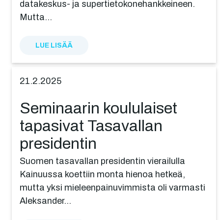
datakeskus- ja supertietokonehankkeineen.
Mutta…
LUE LISÄÄ
21.2.2025
Seminaa­rin koulu­lai­set
tapasivat Tasaval­lan
presidentin
Suomen tasavallan presidentin vierailulla
Kainuussa koettiin monta hienoa hetkeä,
mutta yksi mieleenpainuvimmista oli varmasti
Aleksander…