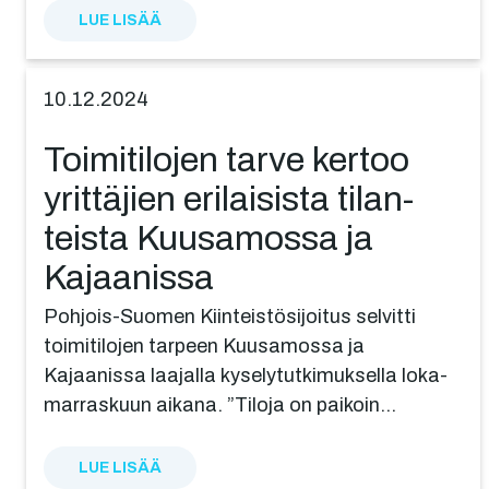
LUE LISÄÄ
10.12.2024
Toimi­ti­lo­jen tarve kertoo
yrittä­jien erilai­sis­ta tilan­
teis­ta Kuusa­mos­sa ja
Kajaanissa
Pohjois-Suomen Kiinteistösijoitus selvitti
toimitilojen tarpeen Kuusamossa ja
Kajaanissa laajalla kyselytutkimuksella loka-
marraskuun aikana. ”Tiloja on paikoin…
LUE LISÄÄ