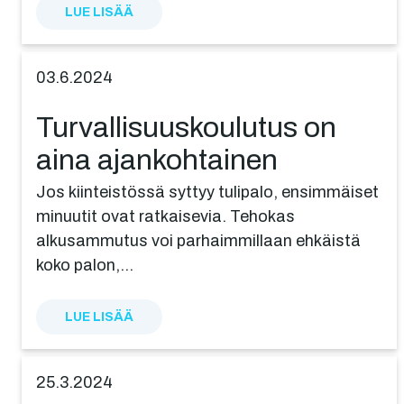
LUE LISÄÄ
03.6.2024
Turval­li­suus­kou­lu­tus on
aina ajankohtainen
Jos kiinteistössä syttyy tulipalo, ensimmäiset
minuutit ovat ratkaisevia. Tehokas
alkusammutus voi parhaimmillaan ehkäistä
koko palon,…
LUE LISÄÄ
25.3.2024