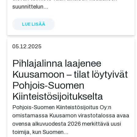
suunnittelun…
LUE LISÄÄ
05.12.2025
Pihla­ja­lin­na laajenee
Kuusamoon – tilat löytyivät
Pohjois-Suomen
Kiinteistösijoitukselta
Pohjois-Suomen Kiinteistösijoitus Oy:n
omistamassa Kuusamon virastotalossa avaa
ovensa alkuvuodesta 2026 merkittävä uusi
toimija, kun Suomen…