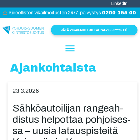
LinkedIn
Kiireellisten vikailmoitusten 24/7-päivystys
0200 155 00
JÄTÄ VIKAILMOITUS TAI PALVELUPYYNTÖ
Menu
Ajankohtaista
23.3.2026
Sähkö­au­toi­li­jan rangeah­
dis­tus helpottaa pohjoi­ses­
sa – uusia lataus­pis­tei­tä