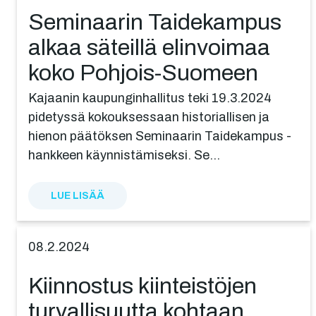
Seminaa­rin Taide­kam­pus
alkaa säteillä elinvoi­maa
koko Pohjois-Suomeen
Kajaanin kaupunginhallitus teki 19.3.2024
pidetyssä kokouksessaan historiallisen ja
hienon päätöksen Seminaarin Taidekampus -
hankkeen käynnistämiseksi. Se…
LUE LISÄÄ
08.2.2024
Kiinnos­tus kiinteis­tö­jen
turval­li­suut­ta kohtaan