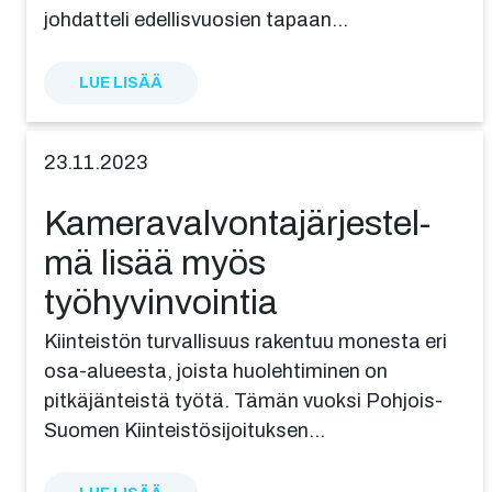
johdatteli edellisvuosien tapaan…
LUE LISÄÄ
23.11.2023
Kamera­val­von­ta­jär­jes­tel­
mä lisää myös
työhyvinvointia
Kiinteistön turvallisuus rakentuu monesta eri
osa-alueesta, joista huolehtiminen on
pitkäjänteistä työtä. Tämän vuoksi Pohjois-
Suomen Kiinteistösijoituksen…