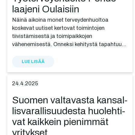
laajeni Oulaisiin
Näinä aikoina monet terveydenhuoltoa
koskevat uutiset kertovat toimintojen
tiivistämisestä ja toimipaikkojen
vähenemisestä. Onneksi kehitystä tapahtuu…
LUE LISÄÄ
24.4.2025
Suomen valta­vas­ta kansal­
lis­va­ral­li­suu­des­ta huoleh­ti­
vat kaikkein pienimmät
yritykset