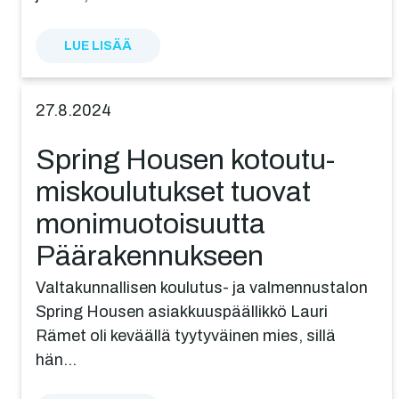
LUE LISÄÄ
27.8.2024
Spring Housen kotou­tu­
mis­kou­lu­tuk­set tuovat
monimuo­toi­suut­ta
Päärakennukseen
Valtakunnallisen koulutus- ja valmennustalon
Spring Housen asiakkuuspäällikkö Lauri
Rämet oli keväällä tyytyväinen mies, sillä
hän…