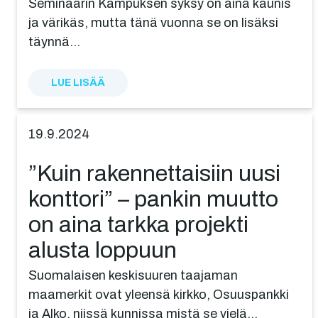
Seminaarin Kampuksen syksy on aina kaunis
ja värikäs, mutta tänä vuonna se on lisäksi
täynnä…
LUE LISÄÄ
19.9.2024
”Kuin raken­net­tai­siin uusi
konttori” – pankin muutto
on aina tarkka projekti
alusta loppuun
Suomalaisen keskisuuren taajaman
maamerkit ovat yleensä kirkko, Osuuspankki
ja Alko, niissä kunnissa mistä se vielä…