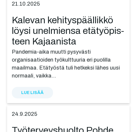
21.10.2025
Kalevan kehitys­pääl­lik­kö
löysi unelmien­sa etätyö­pis­
teen Kajaanista
Pandemia-aika muutti pysyvästi
organisaatioiden työkulttuuria eri puolilla
maailmaa. Etätyöstä tuli hetkeksi lähes uusi
normaali, vaikka…
LUE LISÄÄ
24.9.2025
Työter­veys­huol­to Pohde