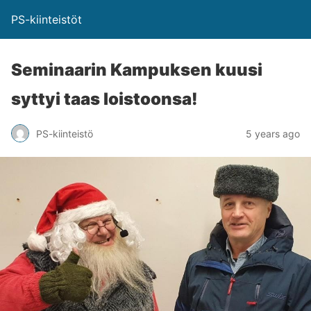
PS-kiinteistöt
Seminaa­rin Kampuksen kuusi
syttyi taas loistoonsa!
PS-kiinteistö
5 years ago