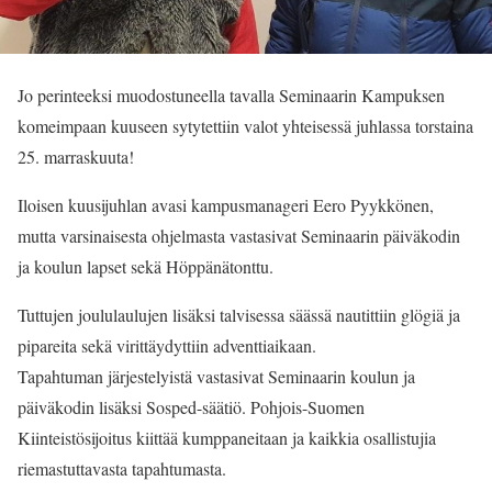
Jo perinteeksi muodostuneella tavalla Seminaarin Kampuksen
komeimpaan kuuseen sytytettiin valot yhteisessä juhlassa torstaina
25. marraskuuta!
Iloisen kuusijuhlan avasi kampusmanageri Eero Pyykkönen,
mutta varsinaisesta ohjelmasta vastasivat Seminaarin päiväkodin
ja koulun lapset sekä Höppänätonttu.
Tuttujen joululaulujen lisäksi talvisessa säässä nautittiin glögiä ja
pipareita sekä virittäydyttiin adventtiaikaan.
Tapahtuman järjestelyistä vastasivat Seminaarin koulun ja
päiväkodin lisäksi Sosped-säätiö. Pohjois-Suomen
Kiinteistösijoitus kiittää kumppaneitaan ja kaikkia osallistujia
riemastuttavasta tapahtumasta.