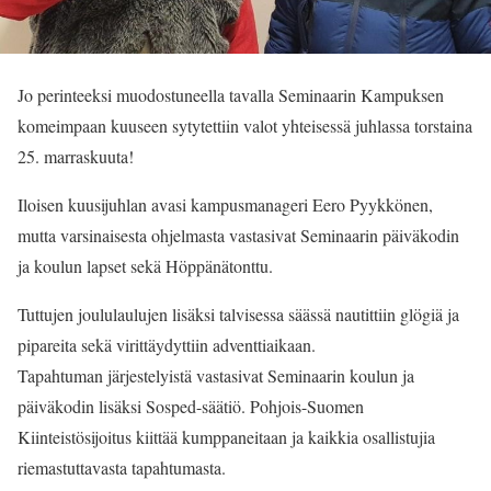
Jo perinteeksi muodostuneella tavalla Seminaarin Kampuksen
komeimpaan kuuseen sytytettiin valot yhteisessä juhlassa torstaina
25. marraskuuta!
Iloisen kuusijuhlan avasi kampusmanageri Eero Pyykkönen,
mutta varsinaisesta ohjelmasta vastasivat Seminaarin päiväkodin
ja koulun lapset sekä Höppänätonttu.
Tuttujen joululaulujen lisäksi talvisessa säässä nautittiin glögiä ja
pipareita sekä virittäydyttiin adventtiaikaan.
Tapahtuman järjestelyistä vastasivat Seminaarin koulun ja
päiväkodin lisäksi Sosped-säätiö. Pohjois-Suomen
Kiinteistösijoitus kiittää kumppaneitaan ja kaikkia osallistujia
riemastuttavasta tapahtumasta.