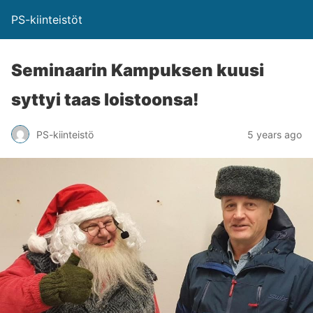
PS-kiinteistöt
Seminaa­rin Kampuksen kuusi
syttyi taas loistoonsa!
PS-kiinteistö
5 years ago