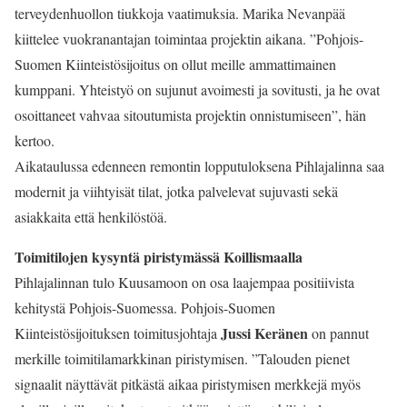
terveydenhuollon tiukkoja vaatimuksia. Marika Nevanpää
kiittelee vuokranantajan toimintaa projektin aikana. ”Pohjois-
Suomen Kiinteistösijoitus on ollut meille ammattimainen
kumppani. Yhteistyö on sujunut avoimesti ja sovitusti, ja he ovat
osoittaneet vahvaa sitoutumista projektin onnistumiseen”, hän
kertoo.
Aikataulussa edenneen remontin lopputuloksena Pihlajalinna saa
modernit ja viihtyisät tilat, jotka palvelevat sujuvasti sekä
asiakkaita että henkilöstöä.
Toimitilojen kysyntä piristymässä Koillismaalla
Pihlajalinnan tulo Kuusamoon on osa laajempaa positiivista
kehitystä Pohjois-Suomessa. Pohjois-Suomen
Jussi Keränen
Kiinteistösijoituksen toimitusjohtaja
on pannut
merkille toimitilamarkkinan piristymisen. ”Talouden pienet
signaalit näyttävät pitkästä aikaa piristymisen merkkejä myös