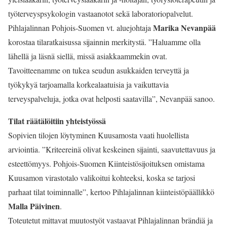
työterveyspsykologin vastaanotot sekä laboratoriopalvelut.
Marika Nevanpää
Pihlajalinnan Pohjois-Suomen vt. aluejohtaja
korostaa tilaratkaisussa sijainnin merkitystä. ”Haluamme olla
lähellä ja läsnä siellä, missä asiakkaammekin ovat.
Tavoitteenamme on tukea seudun asukkaiden terveyttä ja
työkykyä tarjoamalla korkealaatuisia ja vaikuttavia
terveyspalveluja, jotka ovat helposti saatavilla”, Nevanpää sanoo.
Tilat räätälöitiin yhteistyössä
Sopivien tilojen löytyminen Kuusamosta vaati huolellista
arviointia. ”Kriteereinä olivat keskeinen sijainti, saavutettavuus ja
esteettömyys. Pohjois-Suomen Kiinteistösijoituksen omistama
Kuusamon virastotalo valikoitui kohteeksi, koska se tarjosi
parhaat tilat toiminnalle”, kertoo Pihlajalinnan kiinteistöpäällikkö
Malla Päivinen
.
Toteutetut mittavat muutostyöt vastaavat Pihlajalinnan brändiä ja