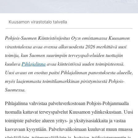
Kuusamon virastotalo talvella
Pohjois-Suomen Kiinteistösijoitus Oy:n omistamassa Kuusamon
virastotalossa avaa ovensa alkuvuodesta 2026 merkittävä uusi
toimija, kun Suomen suurimpiin terveyspalveluiden tuottajiin
kuuluva
Pihlajalinna
avaa kiinteistössä uuden toimipisteensä.
Uusi avaus on osoitus paitsi Pihlajalinnan panostuksesta alueelle,
myös laajemmasta toimitilamarkkinan piristymisestä Pohjois-
Suomessa.
Pihlajalinna vahvistaa palveluverkostoaan Pohjois-Pohjanmaalla
tuomalla kattavat terveyspalvelut Kuusamon ydinkeskustaan. Uusi
toimipiste palvelee alueen yritys- ja yksityisasiakkaita ja vastaa
kasvavaan kysyntään. Palveluvalikoimaan kuuluvat muun muassa
yleislääkärin, työterveyslääkärin ja -hoitajan, työfysioterapeutin ja