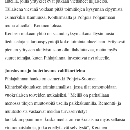
alueilla, joilla yritykset ovat pitkään viettäneet hiljaiseloa.
Tällaisena viestinä voidaan pitää toimitilojen kysynnän elpymistä
esimerkiksi Kainuussa, Koillismaalla ja Pohjois-Pohjanmaan
reuna-alueilla”, Keränen toteaa.
Keräsen mukaan yhtiö on saanut syksyn aikana täysin uusia
tiedusteluja ja tarjouspyyntöjä koko toiminta-alueeltaan. Erityisesti
pienten yritysten aktiivisuus on ollut ilahduttavaa, mutta myös
suuret toimijat, kuten Pihlajalinna, investoivat nyt alueelle.
Joustavuus ja luotettavuus valttikortteina
Pihlajalinnan hanke on esimerkki Pohjois-Suomen
Kiinteistösijoituksen toimintamallista, jossa tilat remontoidaan
vuokralaisen toiveiden mukaisiksi. ”Meillä on parhaillaan
menossa tilojen muutostöitä useilla paikkakunnilla. Remontti- ja
muutostöistä vastaavat meidän turvaselvitetyt
luottokumppanimme, koska meillä on vuokralaisina myös sellaisia
viranomaistahoja, jotka edellyttävät selvitystä”, Keränen