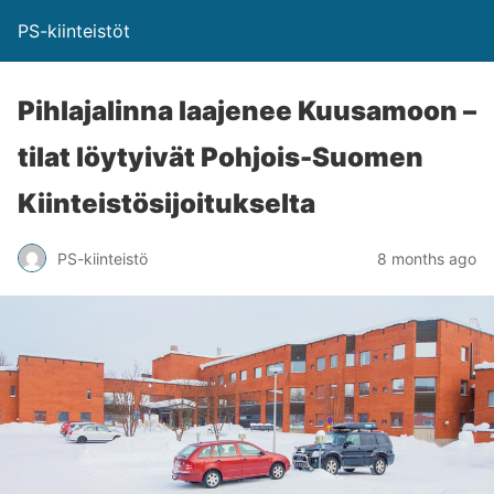
PS-kiinteistöt
Pihla­ja­lin­na laajenee Kuusamoon –
tilat löytyivät Pohjois-Suomen
Kiinteistösijoitukselta
PS-kiinteistö
8 months ago